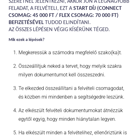
SZERETNÉL JELENTKEZNI, AKKOR JÖN A LEGNAGYOBB
FELADAT, A FELVÉTELI, EZT A
START DÍJ (CONNECT
CSOMAG: 45 000 FT / FLEX CSOMAG: 70 000 FT)
BEFIZETÉSÉVEL
TUDOD ELINDÍTANI.
AZ ÖSSZES LÉPÉSEN VÉGIG KÍSÉRÜNK TÉGED.
Mik ezek a lépések?
Megkeressük a számodra megfelelő szako(ka)t.
Összeállítjuk neked a tervet, hogy melyik szakra
milyen dokumentumot kell összeszedni.
Te elkezded összeállítani a felvételi csomagodat,
és közben mi mindenben a segítségedre leszünk.
Az elkészült felvételi dokumentumokat átnézzük
egytől egyig, hogy minden hiánytalan legyen.
Ha elkészült minden a felvételihez, ellenőriztünk is