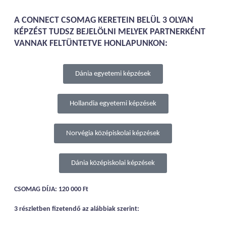
A CONNECT CSOMAG KERETEIN BELÜL 3 OLYAN
KÉPZÉST TUDSZ BEJELÖLNI MELYEK PARTNERKÉNT
VANNAK FELTÜNTETVE HONLAPUNKON:
Dánia egyetemi képzések
Hollandia egyetemi képzések
Norvégia középiskolai képzések
Dánia középiskolai képzések
CSOMAG DÍJA: 120 000 Ft
3 részletben fizetendő az alábbiak szerint: