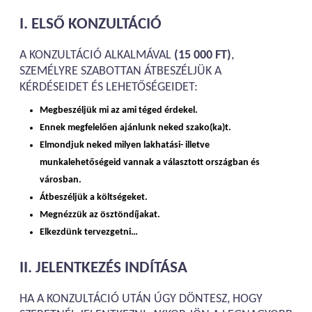
I. ELSŐ KONZULTÁCIÓ
A KONZULTÁCIÓ ALKALMÁVAL
(15 000 FT)
,
SZEMÉLYRE SZABOTTAN ÁTBESZÉLJÜK A
KÉRDÉSEIDET ÉS LEHETŐSÉGEIDET:
Megbeszéljük mi az ami téged érdekel.
Ennek megfelelően ajánlunk neked szako(ka)t.
Elmondjuk neked milyen lakhatási- illetve
munkalehetőségeid vannak a választott országban és
városban.
Átbeszéljük a költségeket.
Megnézzük az ösztöndíjakat.
Elkezdünk tervezgetni…
II. JELENTKEZÉS INDÍTÁSA
HA A KONZULTÁCIÓ UTÁN ÚGY DÖNTESZ, HOGY