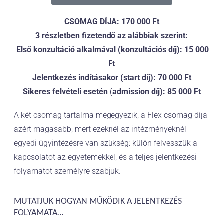
CSOMAG DÍJA: 170 000 Ft
3 részletben fizetendő az alábbiak szerint:
Első konzultáció alkalmával (konzultációs díj):
15 000
Ft
Jelentkezés indításakor (start díj): 70
000 Ft
Sikeres felvételi esetén (admission díj): 85 000 Ft
A két csomag tartalma megegyezik, a Flex csomag díja
azért magasabb, mert ezeknél az intézményeknél
egyedi ügyintézésre van szükség: külön felvesszük a
kapcsolatot az egyetemekkel, és a teljes jelentkezési
folyamatot személyre szabjuk.
MUTATJUK HOGYAN MŰKÖDIK A JELENTKEZÉS
FOLYAMATA…