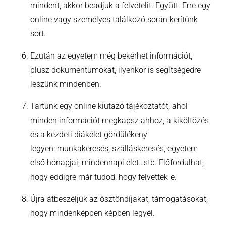
mindent, akkor beadjuk a felvételit. Együtt. Erre egy
online vagy személyes találkozó során kerítünk
sort.
Ezután az egyetem még bekérhet információt,
plusz dokumentumokat, ilyenkor is segítségedre
leszünk mindenben.
Tartunk egy online kiutazó tájékoztatót, ahol
minden információt megkapsz ahhoz, a kiköltözés
és a kezdeti diákélet gördülékeny
legyen: munkakeresés, szálláskeresés, egyetem
első hónapjai, mindennapi élet…stb. Előfordulhat,
hogy eddigre már tudod, hogy felvettek-e.
Újra átbeszéljük az ösztöndíjakat, támogatásokat,
hogy mindenképpen képben legyél.