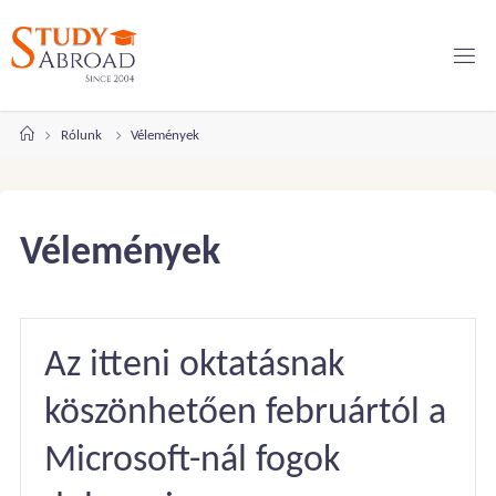
Ugrás
a
tartalomhoz
Kezdőlap
Rólunk
Vélemények
Vélemények
Az itteni oktatásnak
köszönhetően februártól a
Microsoft-nál fogok