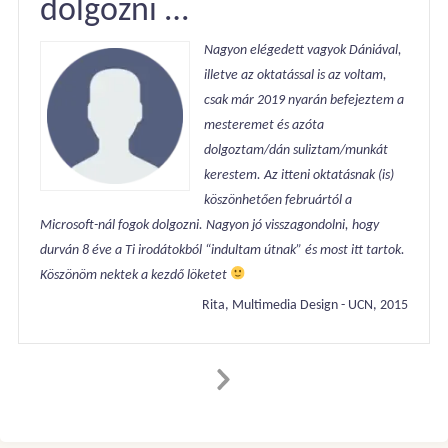
dolgozni …
Nagyon elégedett vagyok Dániával,
illetve az oktatással is az voltam,
csak már 2019 nyarán befejeztem a
mesteremet és azóta
dolgoztam/dán suliztam/munkát
kerestem. Az itteni oktatásnak (is)
köszönhetően februártól a
Microsoft-nál fogok dolgozni.
Nagyon jó visszagondolni, hogy
durván 8 éve a Ti irodátokból “indultam útnak” és most itt tartok
.
Köszönöm nektek a kezdő löketet
Rita, Multimedia Design - UCN, 2015
Next
Slide