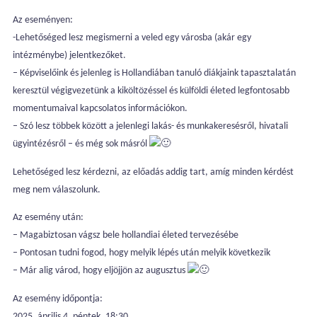
Az eseményen:
-Lehetőséged lesz megismerni a veled egy városba (akár egy
intézménybe) jelentkezőket.
– Képviselőink és jelenleg is Hollandiában tanuló diákjaink tapasztalatán
keresztül végigvezetünk a kiköltözéssel és külföldi életed legfontosabb
momentumaival kapcsolatos információkon.
– Szó lesz többek között a jelenlegi lakás- és munkakeresésről, hivatali
ügyintézésről – és még sok másról
Lehetőséged lesz kérdezni, az előadás addig tart, amíg minden kérdést
meg nem válaszolunk.
Az esemény után:
– Magabiztosan vágsz bele hollandiai életed tervezésébe
– Pontosan tudni fogod, hogy melyik lépés után melyik következik
– Már alig várod, hogy eljöjjön az augusztus
Az esemény időpontja:
2025. április 4. péntek, 18:30