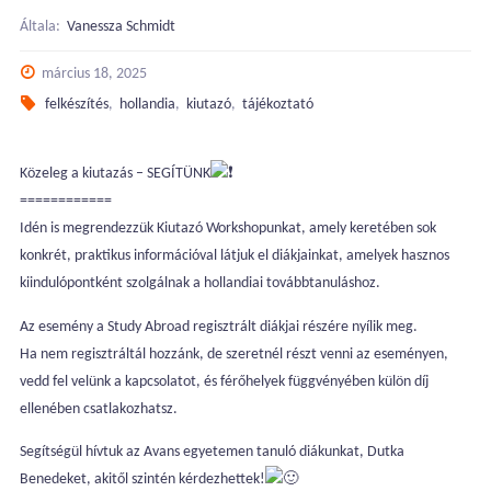
Általa:
Vanessza Schmidt
március 18, 2025
felkészítés
,
hollandia
,
kiutazó
,
tájékoztató
Közeleg a kiutazás – SEGÍTÜNK
============
Idén is megrendezzük Kiutazó Workshopunkat, amely keretében sok
konkrét, praktikus információval látjuk el diákjainkat, amelyek hasznos
kiindulópontként szolgálnak a hollandiai továbbtanuláshoz.
Az esemény a Study Abroad regisztrált diákjai részére nyílik meg.
Ha nem regisztráltál hozzánk, de szeretnél részt venni az eseményen,
vedd fel velünk a kapcsolatot, és férőhelyek függvényében külön díj
ellenében csatlakozhatsz.
Segítségül hívtuk az Avans egyetemen tanuló diákunkat, Dutka
Benedeket, akitől szintén kérdezhettek!