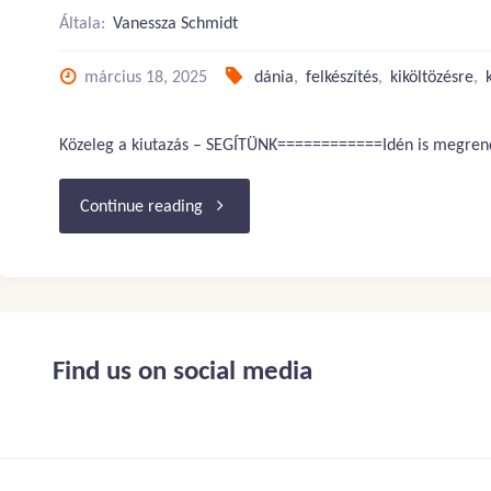
Általa:
Vanessza Schmidt
március 18, 2025
dánia
,
felkészítés
,
kiköltözésre
,
Közeleg a kiutazás – SEGÍTÜNK============Idén is megrendez
"Kiutazó
Continue reading
Workshop
Dániába
egyetemre
Find us on social media
készülők
részére