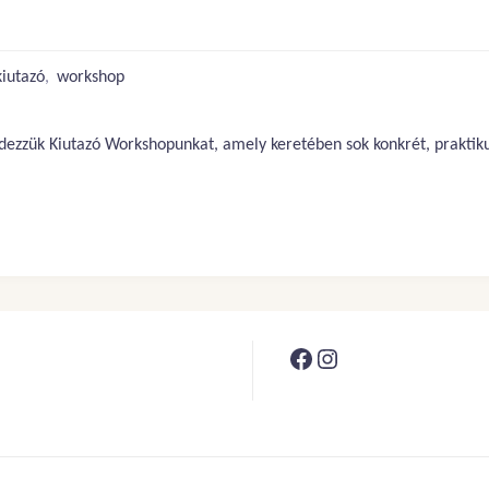
kiutazó
,
workshop
zük Kiutazó Workshopunkat, amely keretében sok konkrét, praktikus 
Facebook
Instagram