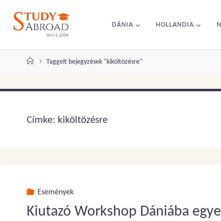
Ugrás
a
DÁNIA
HOLLANDIA
tartalomhoz
Kezdőlap
Taggelt bejegyzések "kiköltözésre"
Címke:
kiköltözésre
Események
Kiutazó Workshop Dániába egyete