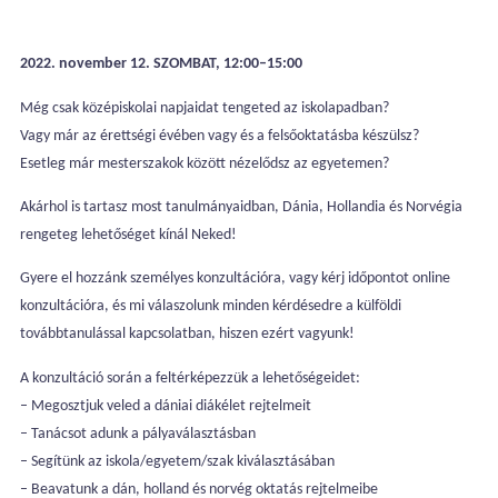
2022. november 12. SZOMBAT, 12:00–15:00
Még csak középiskolai napjaidat tengeted az iskolapadban?
Vagy már az érettségi évében vagy és a felsőoktatásba készülsz?
Esetleg már mesterszakok között nézelődsz az egyetemen?
Akárhol is tartasz most tanulmányaidban, Dánia, Hollandia és Norvégia
rengeteg lehetőséget kínál Neked!
Gyere el hozzánk személyes konzultációra, vagy kérj időpontot online
konzultációra, és mi válaszolunk minden kérdésedre a külföldi
továbbtanulással kapcsolatban, hiszen ezért vagyunk!
A konzultáció során a feltérképezzük a lehetőségeidet:
– Megosztjuk veled a dániai diákélet rejtelmeit
– Tanácsot adunk a pályaválasztásban
– Segítünk az iskola/egyetem/szak kiválasztásában
– Beavatunk a dán, holland és norvég oktatás rejtelmeibe