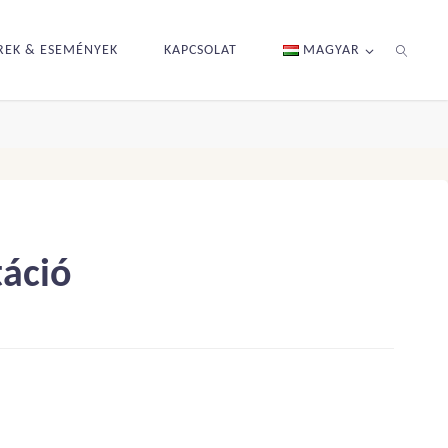
REK & ESEMÉNYEK
KAPCSOLAT
MAGYAR
KERESÉS
táció