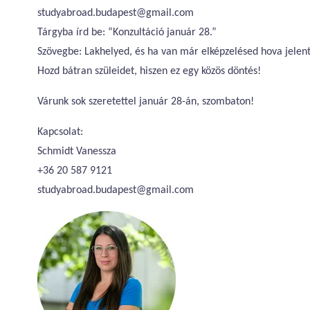
studyabroad.budapest@gmail.com
Tárgyba írd be: “Konzultáció január 28.”
Szövegbe: Lakhelyed, és ha van már elképzelésed hova jelen
Hozd bátran szüleidet, hiszen ez egy közös döntés!
Várunk sok szeretettel január 28-án, szombaton!
Kapcsolat:
Schmidt Vanessza
+36 20 587 9121
studyabroad.budapest@gmail.com