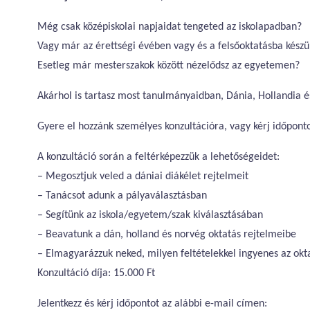
Még csak középiskolai napjaidat tengeted az iskolapadban?
Vagy már az érettségi évében vagy és a felsőoktatásba készü
Esetleg már mesterszakok között nézelődsz az egyetemen?
Akárhol is tartasz most tanulmányaidban, Dánia, Hollandia 
Gyere el hozzánk személyes konzultációra, vagy kérj időponto
A konzultáció során a feltérképezzük a lehetőségeidet:
– Megosztjuk veled a dániai diákélet rejtelmeit
– Tanácsot adunk a pályaválasztásban
– Segítünk az iskola/egyetem/szak kiválasztásában
– Beavatunk a dán, holland és norvég oktatás rejtelmeibe
– Elmagyarázzuk neked, milyen feltételekkel ingyenes az okt
Konzultáció díja: 15.000 Ft
Jelentkezz és kérj időpontot az alábbi e-mail címen: