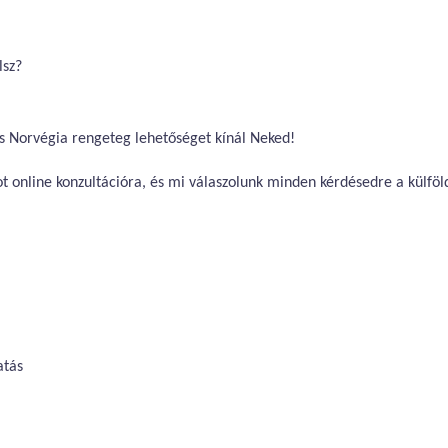
lsz?
és Norvégia rengeteg lehetőséget kínál Neked!
t online konzultációra, és mi válaszolunk minden kérdésedre a külföl
atás