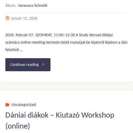
Általa:
Vanessza Schmidt
január 15, 2026
2026. február 07. SZOMBAT, 11:00–12:30 A Study Abroad diákjai
számára online meeting keretein belül mutatjuk be lépésről lépésre a dán
felvételi …
"OPTAGELSE
Continue reading
(dán
felvételi
rendszer)
Uncategorized
Dániai diákok – Kiutazó Workshop
tájékoztató"
(online)