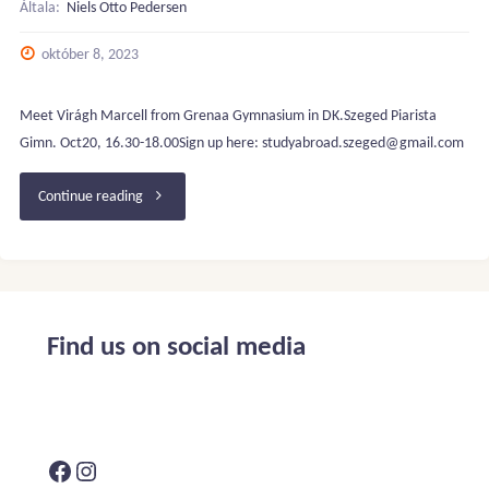
Általa:
Niels Otto Pedersen
október 8, 2023
Meet Virágh Marcell from Grenaa Gymnasium in DK.Szeged Piarista
Gimn. Oct20, 16.30-18.00Sign up here: studyabroad.szeged@gmail.com
"Info
Continue reading
meeting
Szeged:
International
Find us on social media
High
school
Facebook
Instagram
in