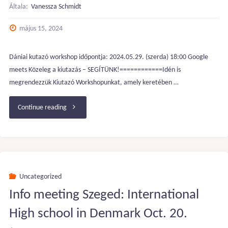
Általa:
Vanessza Schmidt
május 15, 2024
Dániai kutazó workshop időpontja: 2024.05.29. (szerda) 18:00 Google
meets Közeleg a kiutazás – SEGÍTÜNK!============Idén is
megrendezzük Kiutazó Workshopunkat, amely keretében …
"Dániai
Continue reading
diákok
–
Kiutazó
Uncategorized
Info meeting Szeged: International
Workshop
High school in Denmark Oct. 20.
(online)"