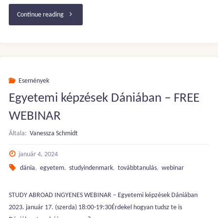
"FREE
Continue reading
WEBINAR
–
TANULJ
Események
Egyetemi képzések Dániában – FREE
TOVÁBB
WEBINAR
DÁNIÁBAN!"
Általa:
Vanessza Schmidt
január 4, 2024
dánia
,
egyetem
,
studyindenmark
,
továbbtanulás
,
webinar
STUDY ABROAD INGYENES WEBINAR – Egyetemi képzések Dániában
2023. január 17. (szerda) 18:00-19:30Érdekel hogyan tudsz te is