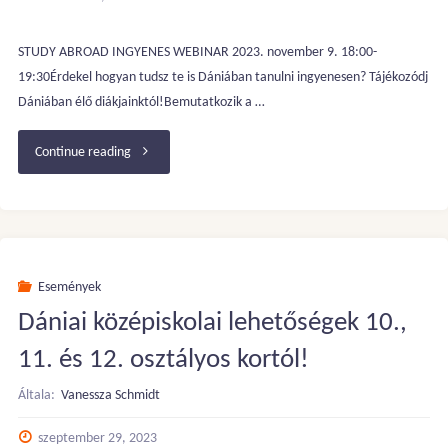
STUDY ABROAD INGYENES WEBINAR 2023. november 9. 18:00-
19:30Érdekel hogyan tudsz te is Dániában tanulni ingyenesen? Tájékozódj
Dániában élő diákjainktól!Bemutatkozik a …
"FREE
Continue reading
WEBINAR
–
TANULJ
Események
Dániai középiskolai lehetőségek 10.,
TOVÁBB
11. és 12. osztályos kortól!
DÁNIÁBAN!"
Általa:
Vanessza Schmidt
szeptember 29, 2023