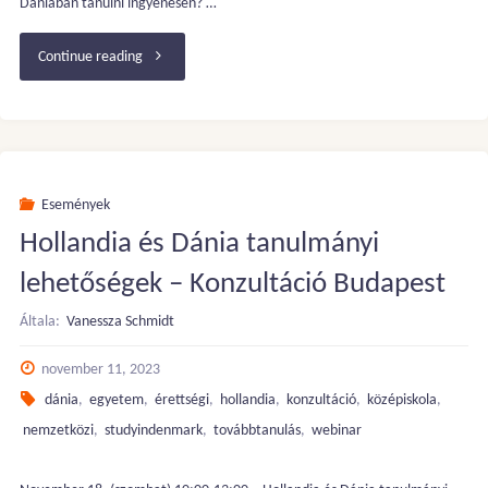
Dániában tanulni ingyenesen? …
"Egyetemi
Continue reading
képzések
Dániában
–
Események
Hollandia és Dánia tanulmányi
FREE
lehetőségek – Konzultáció Budapest
WEBINAR"
Általa:
Vanessza Schmidt
november 11, 2023
dánia
,
egyetem
,
érettségi
,
hollandia
,
konzultáció
,
középiskola
,
nemzetközi
,
studyindenmark
,
továbbtanulás
,
webinar