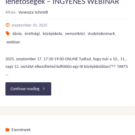
lehetőségek – INGYENES WEBINAR
–
Általa:
Vanessza Schmidt
November
szeptember 10, 2025
29.
dánia
,
érettségi
,
középiskola
,
nemzetközi
,
studyindenmark
,
10:00"
webinar
2025. szeptember 17. 17:30-19:00 ONLINE Tudtad, hogy már a 10., 11.,
vagy 12. osztályt elkezdheted külföldön egy IB középiskolában?
TARTS
…
"Dánia
Continue reading
és
Norvégia:
Középiskolai
Események