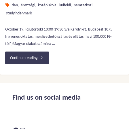
dán
,
érettségi
,
középiskola
,
külföldi
,
nemzetközi
,
studyindenmark
Október 19. (csütörtök) 18:00-19:30 3/a Károly krt. Budapest 1075
Ingyenes oktatás, megfizethető szállás és ellátás (havi 100.000 Ft-
tól*)Magyar diákok számára …
"Dániai
Continue reading
középiskolai
lehetőségek
10.,
Find us on social media
11.
és