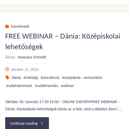
képzések
Dániában
Események
FREE WEBINAR – Dánia: Középiskolai
(Ingyenes
lehetőségek
online
Általa:
Vanessza Schmidt
tájékoztató)"
október 21, 2024
dánia
,
érettségi
,
konzultáció
,
középiskola
,
nemzetközi
,
studyindenmark
,
továbbtanulás
,
webinar
Október 30. (szerda) 17:30-19:00 – ONLINE ESEMÉNYFREE WEBINAR –
Dánia: Középiskolai lehetőségek Dánia az a hely, ahol a diákélet álom! …
"FREE
Continue reading