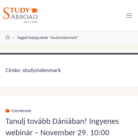
Ugrás
a
tartalomhoz
Kezdőlap
Taggelt bejegyzések "studyindenmark"
Címke:
studyindenmark
Események
Tanulj tovább Dániában! Ingyenes
webinár – November 29. 10:00