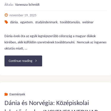
Általa:
Vanessza Schmidt
november 19, 2025
dánia
,
egyetem
,
studyindenmark
,
továbbtanulás
,
webinar
Dánia évek óta az egyik legnépszerűbb célország a magyar diákok
körében, akik külföldön szeretnének továbbtanulni. Nemcsak az ingyenes
oktatás miatt, …
"Tanulj
Continue reading
tovább
Dániában!
Ingyenes
Események
Dánia és Norvégia: Középiskolai
webinár