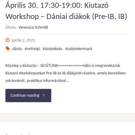
Április 30. 17:30-19:00: Kiutazó
lehetőségek
Workshop – Dániai diákok (Pre-IB, IB)
–
Általa:
Vanessza Schmidt
INGYENES
április 2, 2025
WEBINAR"
dánia
,
érettségi
,
középiskola
,
studyindenmark
Közeleg a kiutazás – SEGÍTÜNK============Idén is megrendezzük
Kiutazó Workshopunkat Pre-IB és IB diákjaink részére, amely keretében
sok konkrét, praktikus információval …
"Április
Continue reading
30.
17:30-
19:00: