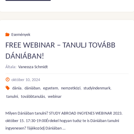
WEBINAR
–
Dánia:
Események
FREE WEBINAR – TANULJ TOVÁBB
Középiskolai
DÁNIÁBAN!
lehetőségek"
Általa:
Vanessza Schmidt
október 10, 2024
dánia
,
dániában
,
egyetem
,
nemzetközi
,
studyindenmark
,
tanulni
,
továbbtanulás
,
webinar
Milyen Dániában tanulni? STUDY ABROAD INGYENES WEBINAR 2023.
október 15. 17:30-19:00Érdekel hogyan tudsz te is Dániában tanulni
ingyenesen? Tájékozódj Dániában …