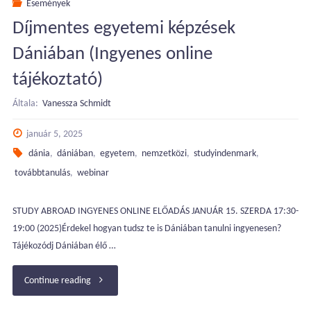
Események
Díjmentes egyetemi képzések
Kiutazó
Dániában (Ingyenes online
Workshop
tájékoztató)
–
Általa:
Vanessza Schmidt
Dániai
január 5, 2025
diákok
dánia
,
dániában
,
egyetem
,
nemzetközi
,
studyindenmark
,
továbbtanulás
,
webinar
(Pre-
IB,
STUDY ABROAD INGYENES ONLINE ELŐADÁS JANUÁR 15. SZERDA 17:30-
19:00 (2025)Érdekel hogyan tudsz te is Dániában tanulni ingyenesen?
IB)"
Tájékozódj Dániában élő …
"Díjmentes
Continue reading
egyetemi