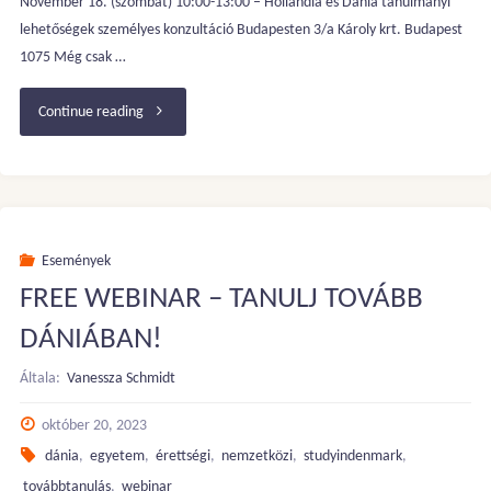
November 18. (szombat) 10:00-13:00 – Hollandia és Dánia tanulmányi
lehetőségek személyes konzultáció Budapesten 3/a Károly krt. Budapest
1075 Még csak …
"Hollandia
Continue reading
és
Dánia
tanulmányi
Események
FREE WEBINAR – TANULJ TOVÁBB
lehetőségek
DÁNIÁBAN!
–
Általa:
Vanessza Schmidt
Konzultáció
október 20, 2023
Budapest"
dánia
,
egyetem
,
érettségi
,
nemzetközi
,
studyindenmark
,
továbbtanulás
,
webinar