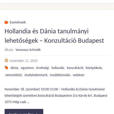
–
Dánia
Események
Hollandia és Dánia tanulmányi
és
lehetőségek – Konzultáció Budapest
Norvégia:
Általa:
Vanessza Schmidt
Középiskolai
november 11, 2023
lehetőségek"
dánia
,
egyetem
,
érettségi
,
hollandia
,
konzultáció
,
középiskola
,
nemzetközi
,
studyindenmark
,
továbbtanulás
,
webinar
November 18. (szombat) 10:00-13:00 – Hollandia és Dánia tanulmányi
lehetőségek személyes konzultáció Budapesten 3/a Károly krt. Budapest
1075 Még csak …