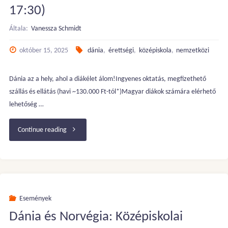
17:30)
Általa:
Vanessza Schmidt
október 15, 2025
dánia
,
érettségi
,
középiskola
,
nemzetközi
Dánia az a hely, ahol a diákélet álom!Ingyenes oktatás, megfizethető
szállás és ellátás (havi ~130.000 Ft-tól*)Magyar diákok számára elérhető
lehetőség …
"FREE
Continue reading
WEBINAR
–
Szerezz
Események
Dánia és Norvégia: Középiskolai
nemzetközi