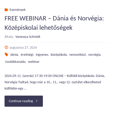
Dánia:
Események
FREE WEBINAR – Dánia és Norvégia:
Középiskolai
Középiskolai lehetőségek
lehetőségek"
Általa:
Vanessza Schmidt
augusztus 27, 2024
dánia
,
érettségi
,
ingyenes
,
középiskola
,
nemzetközi
,
norvégia
,
továbbtanulás
,
webinar
2024.09.11. (szerda) 17:30-19:00 ONLINE – Külföldi középiskola: Dánia,
Norvégia Tudtad, hogy már a 10., 11., vagy 12. osztályt elkezdheted
külföldön egy …
"FREE
Continue reading
WEBINAR