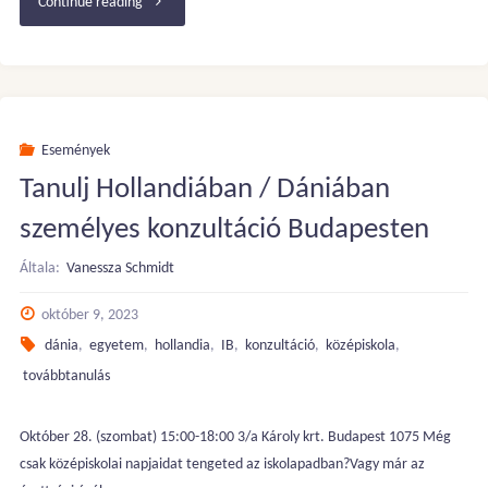
"Hollandia
Continue reading
és
Dánia
tanulmányi
Események
Tanulj Hollandiában / Dániában
lehetőségek
személyes konzultáció Budapesten
–
Általa:
Vanessza Schmidt
Konzultáció
október 9, 2023
Budapest"
dánia
,
egyetem
,
hollandia
,
IB
,
konzultáció
,
középiskola
,
továbbtanulás
Október 28. (szombat) 15:00-18:00 3/a Károly krt. Budapest 1075 Még
csak középiskolai napjaidat tengeted az iskolapadban?Vagy már az