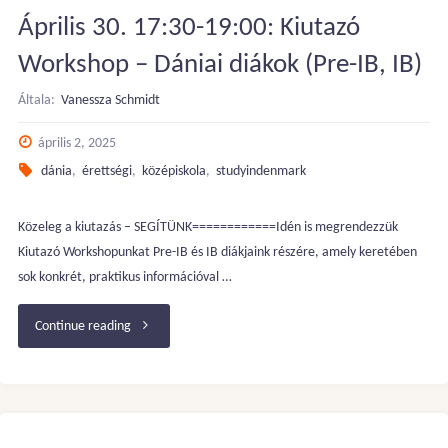
Április 30. 17:30-19:00: Kiutazó
lehetőségek
Workshop – Dániai diákok (Pre-IB, IB)
–
Általa:
Vanessza Schmidt
INGYENES
április 2, 2025
WEBINAR"
dánia
,
érettségi
,
középiskola
,
studyindenmark
Közeleg a kiutazás – SEGÍTÜNK============Idén is megrendezzük
Kiutazó Workshopunkat Pre-IB és IB diákjaink részére, amely keretében
sok konkrét, praktikus információval …
"Április
Continue reading
30.
17:30-