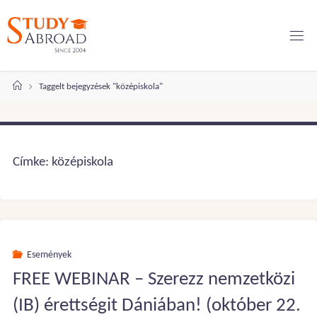
Ugrás
a
tartalomhoz
Kezdőlap
Taggelt bejegyzések "középiskola"
Címke:
középiskola
Események
FREE WEBINAR – Szerezz nemzetközi
(IB) érettségit Dániában! (október 22.