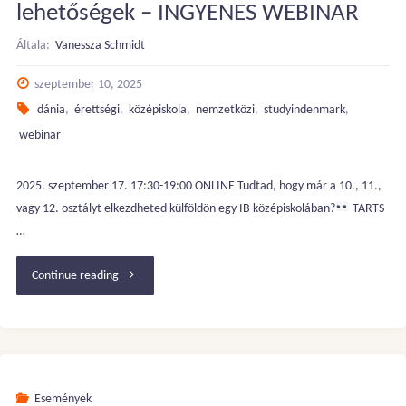
lehetőségek – INGYENES WEBINAR
(IB)
Általa:
Vanessza Schmidt
érettségit
szeptember 10, 2025
Dániában!
dánia
,
érettségi
,
középiskola
,
nemzetközi
,
studyindenmark
,
(október
webinar
22.
2025. szeptember 17. 17:30-19:00 ONLINE Tudtad, hogy már a 10., 11.,
vagy 12. osztályt elkezdheted külföldön egy IB középiskolában?
TARTS
17:30)"
…
"Dánia
Continue reading
és
Norvégia:
Középiskolai
Események