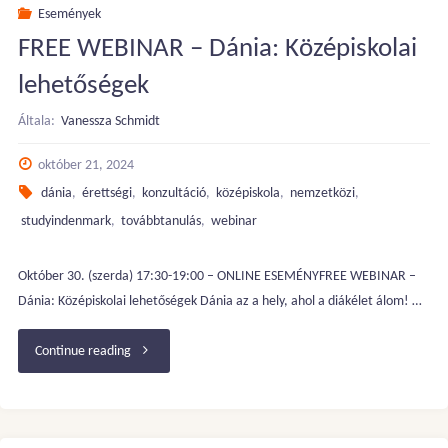
19:00:
Események
FREE WEBINAR – Dánia: Középiskolai
Kiutazó
lehetőségek
Workshop
Általa:
Vanessza Schmidt
–
október 21, 2024
Dániai
dánia
,
érettségi
,
konzultáció
,
középiskola
,
nemzetközi
,
diákok
studyindenmark
,
továbbtanulás
,
webinar
(Pre-
Október 30. (szerda) 17:30-19:00 – ONLINE ESEMÉNYFREE WEBINAR –
Dánia: Középiskolai lehetőségek Dánia az a hely, ahol a diákélet álom! …
IB,
"FREE
IB)"
Continue reading
WEBINAR
–