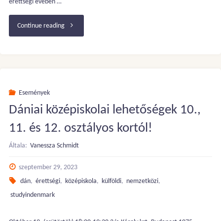
érettségi évében …
"Tanulj
Continue reading
Hollandiában
/
Dániában
Események
Dániai középiskolai lehetőségek 10.,
személyes
11. és 12. osztályos kortól!
konzultáció
Általa:
Vanessza Schmidt
Budapesten"
szeptember 29, 2023
dán
,
érettségi
,
középiskola
,
külföldi
,
nemzetközi
,
studyindenmark