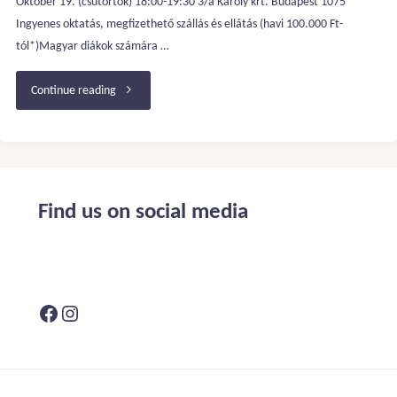
Október 19. (csütörtök) 18:00-19:30 3/a Károly krt. Budapest 1075
Ingyenes oktatás, megfizethető szállás és ellátás (havi 100.000 Ft-
tól*)Magyar diákok számára …
"Dániai
Continue reading
középiskolai
lehetőségek
10.,
Find us on social media
11.
és
Facebook
Instagram
12.
osztályos
kortól!"