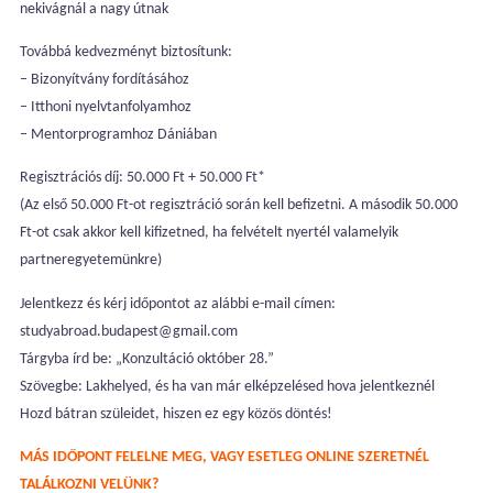
nekivágnál a nagy útnak
Továbbá kedvezményt biztosítunk:
– Bizonyítvány fordításához
– Itthoni nyelvtanfolyamhoz
– Mentorprogramhoz Dániában
Regisztrációs díj: 50.000 Ft + 50.000 Ft*
(Az első 50.000 Ft-ot regisztráció során kell befizetni. A második 50.000
Ft-ot csak akkor kell kifizetned, ha felvételt nyertél valamelyik
partneregyetemünkre)
Jelentkezz és kérj időpontot az alábbi e-mail címen:
studyabroad.budapest@gmail.com
Tárgyba írd be: „Konzultáció október 28.”
Szövegbe: Lakhelyed, és ha van már elképzelésed hova jelentkeznél
Hozd bátran szüleidet, hiszen ez egy közös döntés!
MÁS IDŐPONT FELELNE MEG, VAGY ESETLEG ONLINE SZERETNÉL
TALÁLKOZNI VELÜNK?