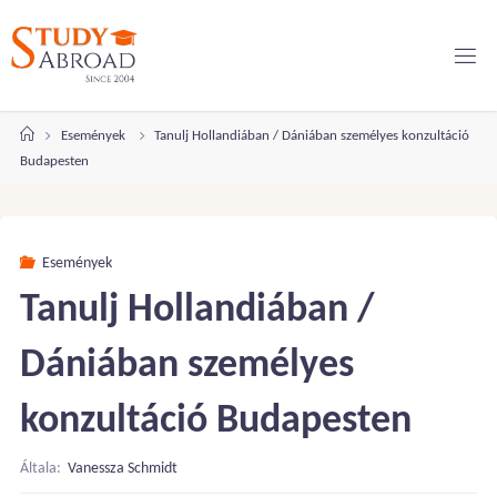
Ugrás
a
tartalomhoz
Kezdőlap
Események
Tanulj Hollandiában / Dániában személyes konzultáció
Budapesten
Események
Tanulj Hollandiában /
Dániában személyes
konzultáció Budapesten
Általa:
Vanessza Schmidt