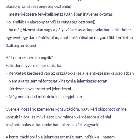
alacsony tandíj és rengeteg ösztöndíj)
– mesterképzésre felvételizhetsz (Dániában ingyenes oktatás,
Hollandiában alacsony tandíj és rengeteg ösztöndíj)
– ha még bizonytalan vagy a pályaválasztással kapcsolatban, eltölthetsz
egy évet egy dán népfőiskolán, ahol kipróbálhatod magad több területen
(költségtérítéses)
Hát nem szuperül hangzik?
Feltétlenül gyere el hozzánk, ha:
– Rengeteg kérdésed van az országokkal és a jelentkezéssel kapcsolatban
– Nem akarsz semmi fontosat kihagyni a jelentkezés során
– Kérdéses hova szeretnél jelentkezni
– Még nem tudod mi érdekelne a legjobban
Gyere el hozzánk személyes konzultációra, vagy kérj időpontot online
konzultációra, és mi válaszolunk minden kérdésedre a dániai
továbbtanulással kapcsolatban, hiszen ezért vagyunk!
A konzultáció során a jelentkezést még nem indítjuk el, hanem