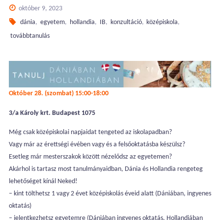
október 9, 2023
dánia
,
egyetem
,
hollandia
,
IB
,
konzultáció
,
középiskola
,
továbbtanulás
Október 28. (szombat) 15:00-18:00
3/a Károly krt. Budapest 1075
Még csak középiskolai napjaidat tengeted az iskolapadban?
Vagy már az érettségi évében vagy és a felsőoktatásba készülsz?
Esetleg már mesterszakok között nézelődsz az egyetemen?
Akárhol is tartasz most tanulmányaidban, Dánia és Hollandia rengeteg
lehetőséget kínál Neked!
– kint tölthetsz 1 vagy 2 évet középiskolás éveid alatt (Dániában, ingyenes
oktatás)
– jelentkezhetsz egyetemre (Dániában ingyenes oktatás, Hollandiában