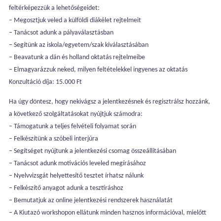
feltérképezzük a lehetőségeidet:
– Megosztjuk veled a külföldi diákélet rejtelmeit
– Tanácsot adunk a pályaválasztásban
– Segítünk az iskola/egyetem/szak kiválasztásában
– Beavatunk a dán és holland oktatás rejtelmeibe
– Elmagyarázzuk neked, milyen feltételekkel ingyenes az oktatás
Konzultáció díja: 15.000 Ft
Ha úgy döntesz, hogy nekivágsz a jelentkezésnek és regisztrálsz hozzánk,
a következő szolgáltatásokat nyújtjuk számodra:
– Támogatunk a teljes felvételi folyamat során
– Felkészítünk a szóbeli interjúra
– Segítséget nyújtunk a jelentkezési csomag összeállításában
– Tanácsot adunk motivációs leveled megírásához
– Nyelvvizsgát helyettesítő tesztet írhatsz nálunk
– Felkészítő anyagot adunk a tesztíráshoz
– Bemutatjuk az online jelentkezési rendszerek használatát
– A Kiutazó workshopon ellátunk minden hasznos információval, mielőtt